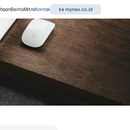
ahaan
Berita
Mitra
Kontak
ke mynex.co.id
r
A
n
d
a
!