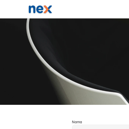
K
a
m
i
Nama