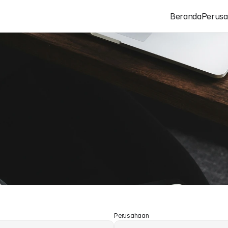
Beranda
Perus
S
e
n
a
n
g
M
e
n
d
e
n
g
a
r
K
a
b
a
H
u
b
u
n
g
i
k
a
m
i
k
a
p
a
n
s
a
j
a
,
d
a
n
k
a
m
i
a
k
a
n
s
e
g
e
r
a
m
e
n
g
h
u
b
u
n
g
i
A
n
d
a
.
Perusahaan